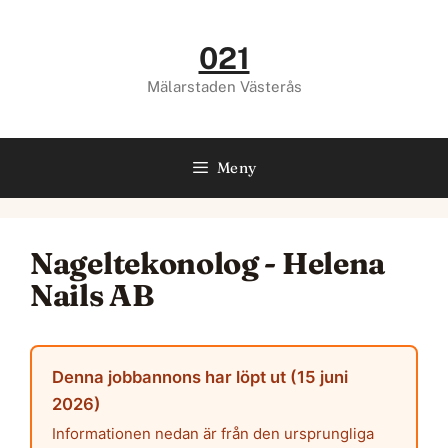
Hoppa
till
021
innehåll
Mälarstaden Västerås
Meny
Nageltekonolog - Helena
Nails AB
Denna jobbannons har löpt ut (15 juni
2026)
Informationen nedan är från den ursprungliga