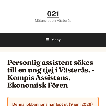
Hoppa
till
021
innehåll
Mälarstaden Västerås
Meny
Personlig assistent sökes
till en ung tjej i Västerås. -
Kompis Assistans,
Ekonomisk Fören
Denna jobbannons har löpt ut (9 juni 2026)