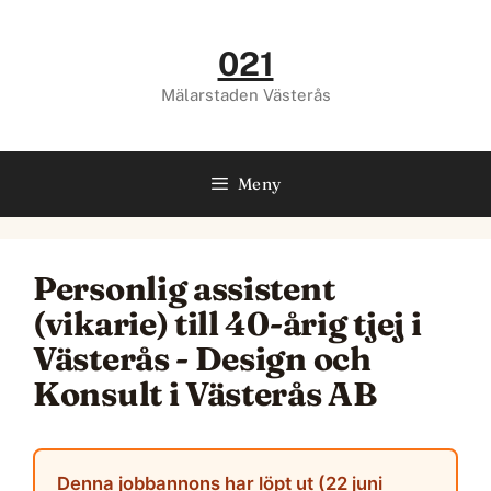
Hoppa
till
021
innehåll
Mälarstaden Västerås
Meny
Personlig assistent
(vikarie) till 40-årig tjej i
Västerås - Design och
Konsult i Västerås AB
Denna jobbannons har löpt ut (22 juni