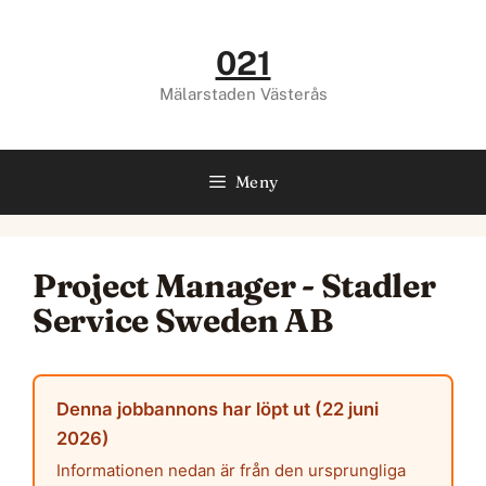
Hoppa
till
021
innehåll
Mälarstaden Västerås
Meny
Project Manager - Stadler
Service Sweden AB
Denna jobbannons har löpt ut (22 juni
2026)
Informationen nedan är från den ursprungliga