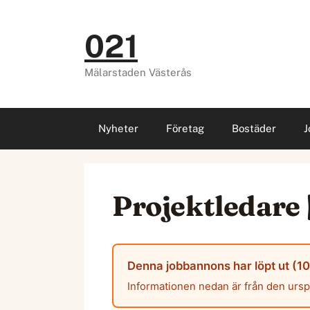
Hoppa
till
021
innehåll
Mälarstaden Västerås
Nyheter
Företag
Bostäder
J
Projektledare 
Denna jobbannons har löpt ut (10
Informationen nedan är från den urs