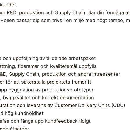
 kunder.
som R&D, produktion och Supply Chain, där din förmåga a
Rollen passar dig som trivs i en miljö med högt tempo, m
och uppföljning av tilldelade arbetspaket
attning, tidsramar och kvalitetsmål uppfylls
&D, Supply Chain, produktion och andra intressenter
r för att säkerställa projektets framdrift
 upp byggnation av produktionsprototyper
, byggkvalitet och korrekt dokumentation
guration och leverans av Customer Delivery Units (CDU)
med hög kundnöjdhet
ingsfas och fånga upp kundfeedback tidigt
rande åtgärder