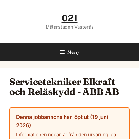
Hoppa
till
021
innehåll
Mälarstaden Västerås
Meny
Servicetekniker Elkraft
och Reläskydd - ABB AB
Denna jobbannons har löpt ut (19 juni
2026)
Informationen nedan är från den ursprungliga