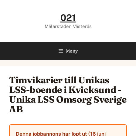
Hoppa
till
021
innehåll
Mälarstaden Västerås
Meny
Timvikarier till Unikas
LSS-boende i Kvicksund -
Unika LSS Omsorg Sverige
AB
Denna jobbannons har löpt ut (16 juni