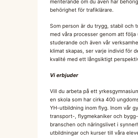
meriterande om du även har behörighe
behörighet för trafiklärare.
Som person är du trygg, stabil och t
med våra processer genom att följa u
studerande och även vår verksamhet. I
klimat skapas, ser varje individ för 
kvalité med ett långsiktigt perspekt
Vi erbjuder
Vill du arbeta på ett yrkesgymnasiu
en skola som har cirka 400 ungdom
YH-utbildning inom flyg. Inom vår g
transport-, flygmekaniker och bygg-
branschen och näringslivet i synnerh
utbildningar och kurser till våra el