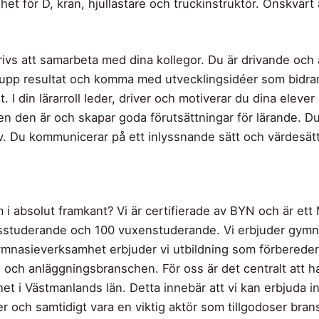
t för D, kran, hjullastare och truckinstruktör. Önskvärt
rivs att samarbeta med dina kollegor. Du är drivande och
pp resultat och komma med utvecklingsidéer som bidrar til
 din lärarroll leder, driver och motiverar du dina elever 
den den är och skapar goda förutsättningar för lärande. Du 
iv. Du kommunicerar på ett inlyssnande sätt och värdesätt
m i absolut framkant? Vi är certifierade av BYN och är et
sstuderande och 100 vuxenstuderande. Vi erbjuder gymn
ymnasieverksamhet erbjuder vi utbildning som förbereder
 och anläggningsbranschen. För oss är det centralt att 
et i Västmanlands län. Detta innebär att vi kan erbjuda i
ever och samtidigt vara en viktig aktör som tillgodoser br