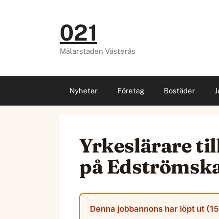
Hoppa
till
021
innehåll
Mälarstaden Västerås
Nyheter
Företag
Bostäder
J
Yrkeslärare ti
på Edströmsk
Denna jobbannons har löpt ut (15