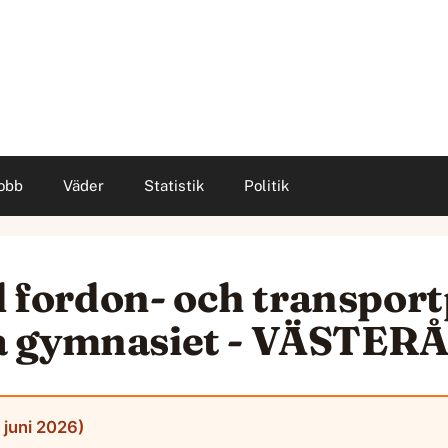
obb
Väder
Statistik
Politik
ll fordon- och transp
a gymnasiet - VÄSTE
 juni 2026)