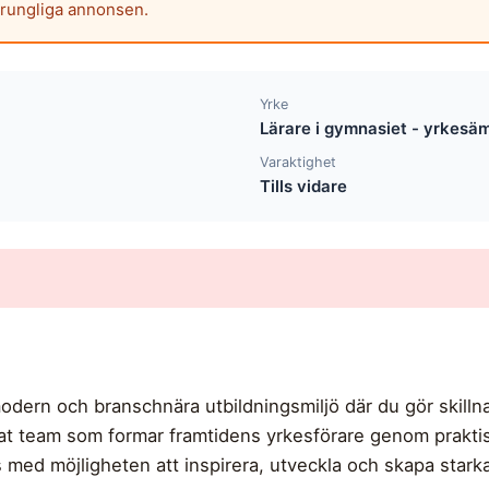
prungliga annonsen.
Yrke
Lärare i gymnasiet - yrkesä
Varaktighet
Tills vidare
odern och branschnära utbildningsmiljö där du gör skill
rat team som formar framtidens yrkesförare genom prakti
ed möjligheten att inspirera, utveckla och skapa starka k