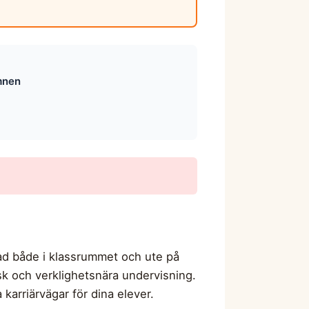
mnen
nad både i klassrummet och ute på
sk och verklighetsnära undervisning.
arriärvägar för dina elever.