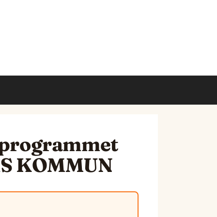
ortprogrammet
RÅS KOMMUN