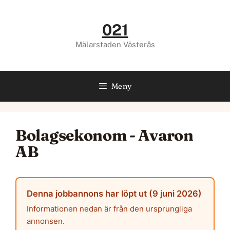
Hoppa
till
021
innehåll
Mälarstaden Västerås
Meny
Bolagsekonom - Avaron
AB
Denna jobbannons har löpt ut (9 juni 2026)
Informationen nedan är från den ursprungliga
annonsen.