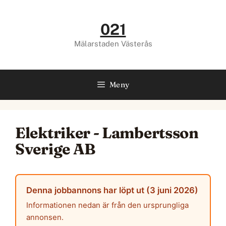
Hoppa
till
021
innehåll
Mälarstaden Västerås
Meny
Elektriker - Lambertsson
Sverige AB
Denna jobbannons har löpt ut (3 juni 2026)
Informationen nedan är från den ursprungliga
annonsen.