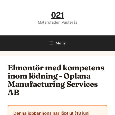
Hoppa
till
021
innehåll
Mälarstaden Västerås
Meny
Elmontör med kompetens
inom lödning - Oplana
Manufacturing Services
AB
Denna jobbannons har löpt ut (18 juni