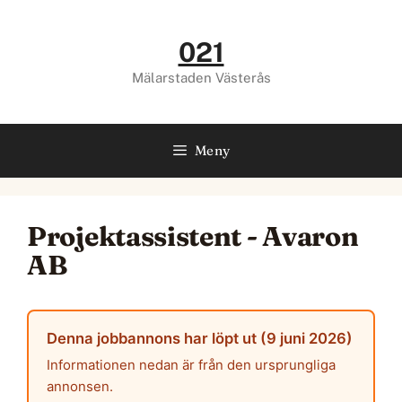
Hoppa
till
021
innehåll
Mälarstaden Västerås
Meny
Projektassistent - Avaron
AB
Denna jobbannons har löpt ut (9 juni 2026)
Informationen nedan är från den ursprungliga
annonsen.