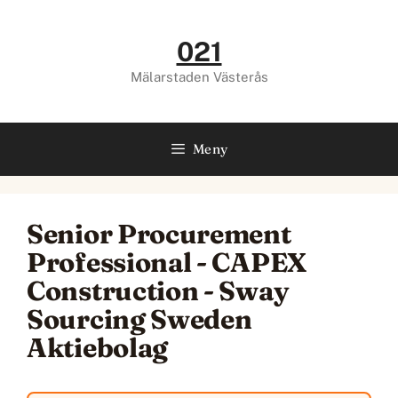
Hoppa
till
021
innehåll
Mälarstaden Västerås
Meny
Senior Procurement
Professional - CAPEX
Construction - Sway
Sourcing Sweden
Aktiebolag