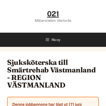
Hoppa
till
021
innehåll
Mälarstaden Västerås
Meny
Sjuksköterska till
Smärtrehab Västmanland
- REGION
VÄSTMANLAND
Denna jobbannons har löpt ut (11 juni