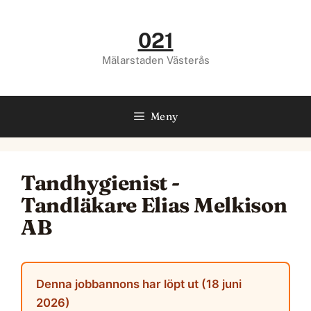
Hoppa
till
021
innehåll
Mälarstaden Västerås
Meny
Tandhygienist -
Tandläkare Elias Melkison
AB
Denna jobbannons har löpt ut (18 juni
2026)