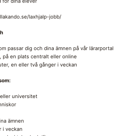
d för dina elever
llakando.se/laxhjalp-jobb/
ch
om passar dig och dina ämnen på vår lärarportal
 på en plats centralt eller online
ter, en eller två gånger i veckan
 som:
ller universitet
nniskor
dina ämnen
r i veckan