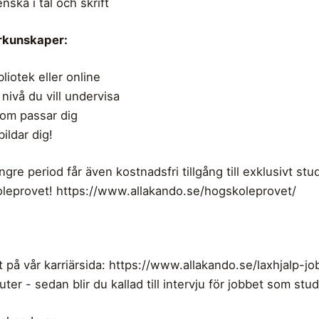
ska i tal och skrift
örkunskaper:
liotek eller online
 nivå du vill undervisa
som passar dig
ildar dig!
re period får även kostnadsfri tillgång till exklusivt stu
oleprovet! https://www.allakando.se/hogskoleprovet/
 på vår karriärsida: https://www.allakando.se/laxhjalp-jo
er - sedan blir du kallad till intervju för jobbet som stu