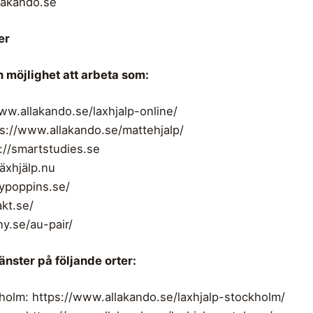
lakando.se
er
 möjlighet att arbeta som:
ww.allakando.se/laxhjalp-online/
ps://www.allakando.se/mattehjalp/
s://smartstudies.se
läxhjälp.nu
nypoppins.se/
akt.se/
ny.se/au-pair/
änster på följande orter:
kholm: https://www.allakando.se/laxhjalp-stockholm/