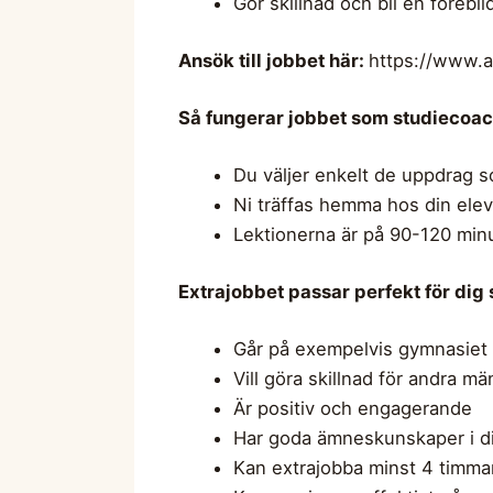
Gör skillnad och bli en förebil
Ansök till jobbet här:
https://www.a
Så fungerar jobbet som studiecoa
Du väljer enkelt de uppdrag s
Ni träffas hemma hos din elev,
Lektionerna är på 90-120 minu
Extrajobbet passar perfekt för dig
Går på exempelvis gymnasiet e
Vill göra skillnad för andra mä
Är positiv och engagerande
Har goda ämneskunskaper i 
Kan extrajobba minst 4 timma