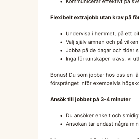
Kommunicerar effektivt på sven
Flexibelt extrajobb utan krav på f
Undervisa i hemmet, på ett bib
Välj själv ämnen och på vilken
Jobba på de dagar och tider 
Inga förkunskaper krävs, vi utb
Bonus! Du som jobbar hos oss en läng
försprånget inför exempelvis högsk
Ansök till jobbet på 3-4 minuter
Du ansöker enkelt och smidigt
Ansökan tar endast några minut