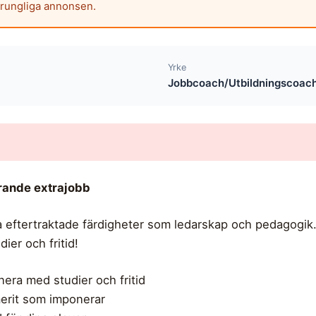
prungliga annonsen.
Yrke
Jobbcoach/Utbildningscoac
erande extrajobb
eftertraktade färdigheter som ledarskap och pedagogik. B
dier och fritid!
nera med studier och fritid
erit som imponerar