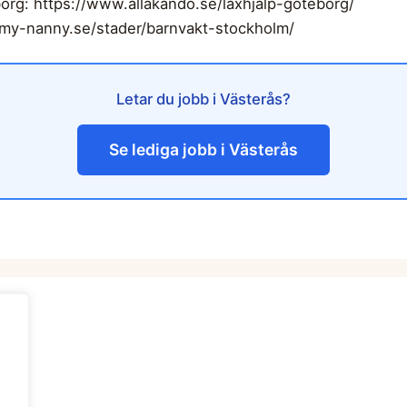
org: https://www.allakando.se/laxhjalp-goteborg/
//my-nanny.se/stader/barnvakt-stockholm/
Letar du jobb i Västerås?
Se lediga jobb i Västerås