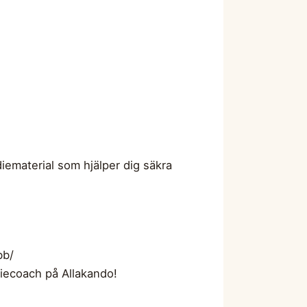
diematerial som hjälper dig säkra
bb/
diecoach på Allakando!