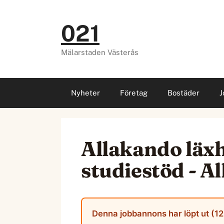
Hoppa
till
021
innehåll
Mälarstaden Västerås
Nyheter
Företag
Bostäder
J
Allakando läxh
studiestöd - A
Denna jobbannons har löpt ut (12