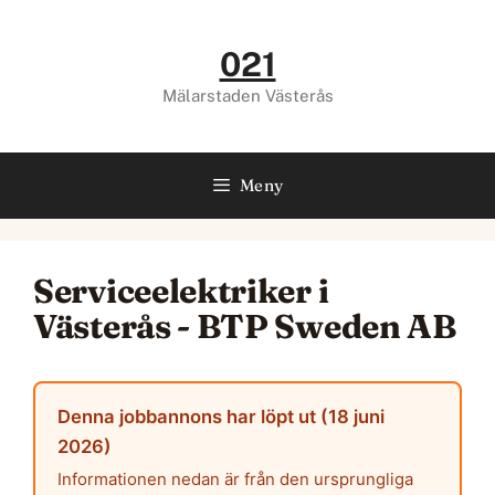
Hoppa
till
021
innehåll
Mälarstaden Västerås
Meny
Serviceelektriker i
Västerås - BTP Sweden AB
Denna jobbannons har löpt ut (18 juni
2026)
Informationen nedan är från den ursprungliga