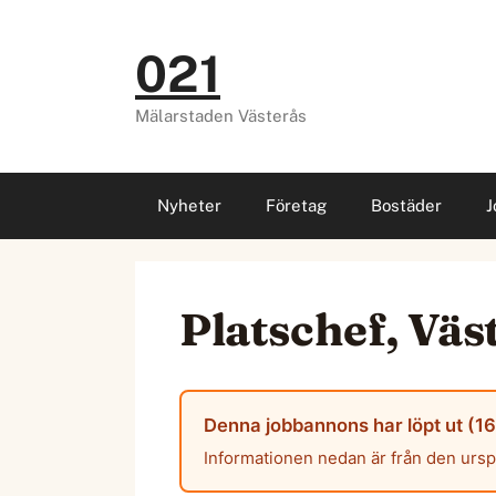
Hoppa
till
021
innehåll
Mälarstaden Västerås
Nyheter
Företag
Bostäder
J
Platschef, Väs
Denna jobbannons har löpt ut (16
Informationen nedan är från den urs