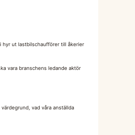
yr ut lastbilschaufförer till åkerier
i ska vara branschens ledande aktör
år värdegrund, vad våra anställda