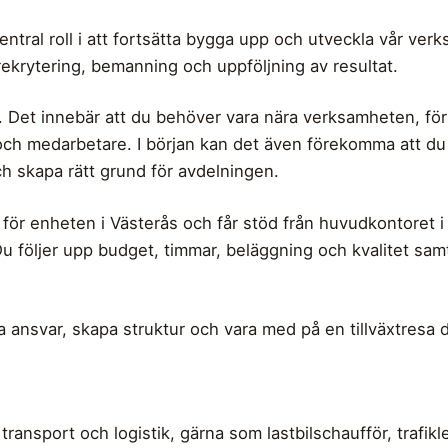
entral roll i att fortsätta bygga upp och utveckla vår ver
rekrytering, bemanning och uppföljning av resultat.
. Det innebär att du behöver vara nära verksamheten, fö
h medarbetare. I början kan det även förekomma att du sjä
h skapa rätt grund för avdelningen.
 för enheten i Västerås och får stöd från huvudkontoret i
u följer upp budget, timmar, beläggning och kvalitet samt
ta ansvar, skapa struktur och vara med på en tillväxtresa dä
ransport och logistik, gärna som lastbilschaufför, trafikl