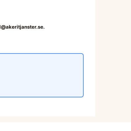
l@akeritjanster.se
.