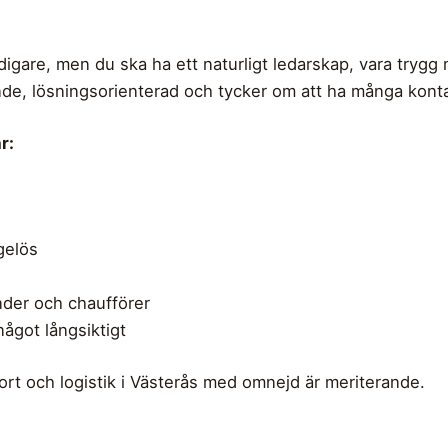
idigare, men du ska ha ett naturligt ledarskap, vara trygg
ande, lösningsorienterad och tycker om att ha många konta
r:
gelös
nder och chaufförer
ågot långsiktigt
ort och logistik i Västerås med omnejd är meriterande.