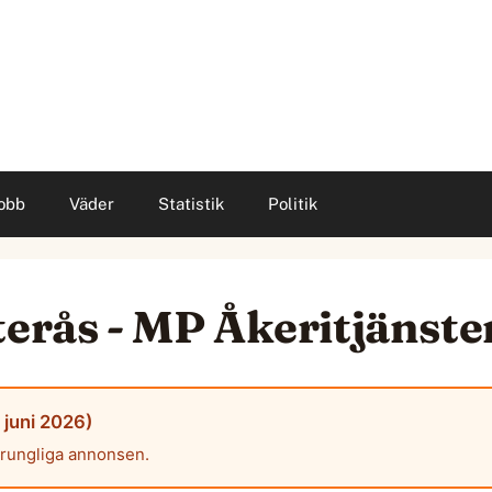
obb
Väder
Statistik
Politik
terås - MP Åkeritjänste
 juni 2026)
prungliga annonsen.