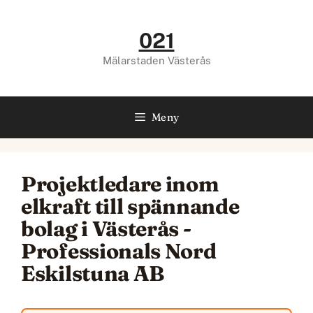
Hoppa
till
021
innehåll
Mälarstaden Västerås
Meny
Projektledare inom
elkraft till spännande
bolag i Västerås -
Professionals Nord
Eskilstuna AB