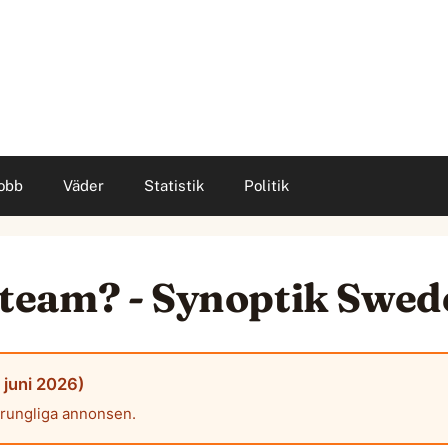
obb
Väder
Statistik
Politik
tt team? - Synoptik Swe
 juni 2026)
prungliga annonsen.