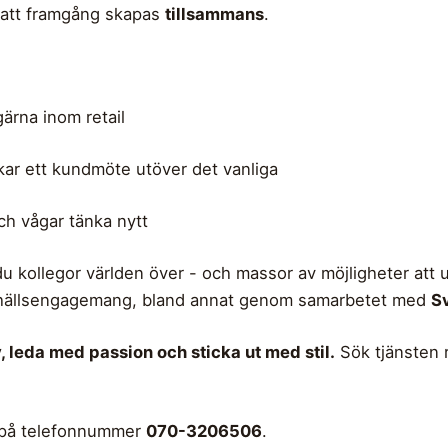
 att framgång skapas
tillsammans
.
ärna inom retail
skar ett kundmöte utöver det vanliga
ch vågar tänka nytt
du kollegor världen över - och massor av möjligheter att u
amhällsengagemang, bland annat genom samarbetet med
S
v, leda med passion och sticka ut med stil.
Sök tjänsten r
på telefonnummer
070-3206506
.