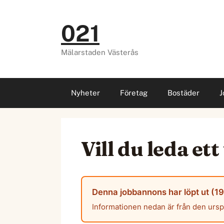
Hoppa
till
021
innehåll
Mälarstaden Västerås
Nyheter
Företag
Bostäder
J
Vill du leda e
Denna jobbannons har löpt ut (19
Informationen nedan är från den urs