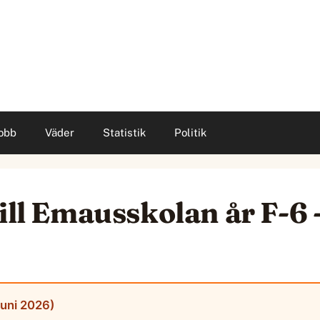
obb
Väder
Statistik
Politik
till Emausskolan år F-
juni 2026)