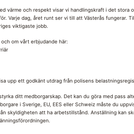
ed värme och respekt visar vi handlingskraft i det stora oc
för. Varje dag, året runt ser vi till att Västerås fungerar
iges viktigaste jobb.
r och om vårt erbjudande här:
rriär
sa upp ett godkänt utdrag från polisens belastningsregis
styrka ditt medborgarskap. Det kan du göra med pass alt
rgare i Sverige, EU, EES eller Schweiz måste du uppvisa 
rån skyldigheten att ha arbetstillstånd. Anställning kan ske
utlänningsförordningen.