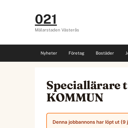
Hoppa
till
021
innehåll
Mälarstaden Västerås
Nyheter
Företag
Bostäder
J
Speciallärare 
KOMMUN
Denna jobbannons har löpt ut (9 