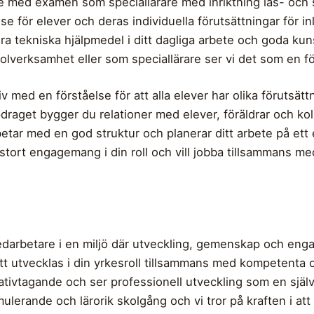
re med examen som speciallärare med inriktning läs- och sk
se för elever och deras individuella förutsättningar för i
a tekniska hjälpmedel i ditt dagliga arbete och goda kuns
lverksamhet eller som speciallärare ser vi det som en för
med en förståelse för att alla elever har olika förutsättn
draget bygger du relationer med elever, föräldrar och koll
tar med en god struktur och planerar ditt arbete på ett e
 stort engagemang i din roll och vill jobba tillsammans m
arbetare i en miljö där utveckling, gemenskap och enga
att utvecklas i din yrkesroll tillsammans med kompetenta 
ativtagande och ser professionell utveckling som en själ
imulerande och lärorik skolgång och vi tror på kraften i at