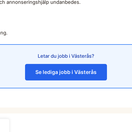
och annonseringshjälp undanbedes.
ing.
Letar du jobb i Västerås?
Se lediga jobb i Västerås