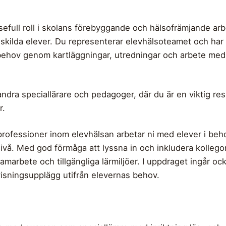
efull roll i skolans förebyggande och hälsofrämjande arbe
nskilda elever. Du representerar elevhälsoteamet och har
a behov genom kartläggningar, utredningar och arbete me
dra speciallärare och pedagoger, där du är en viktig resu
r.
ofessioner inom elevhälsan arbetar ni med elever i behov 
nivå. Med god förmåga att lyssna in och inkludera kolle
samarbete och tillgängliga lärmiljöer. I uppdraget ingår o
isningsupplägg utifrån elevernas behov.