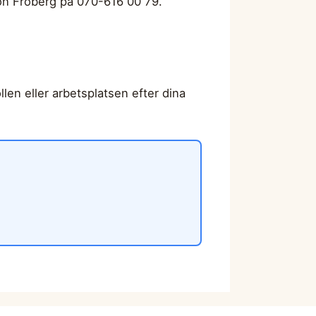
oon Fröberg på 070-616 00 79.
llen eller arbetsplatsen efter dina