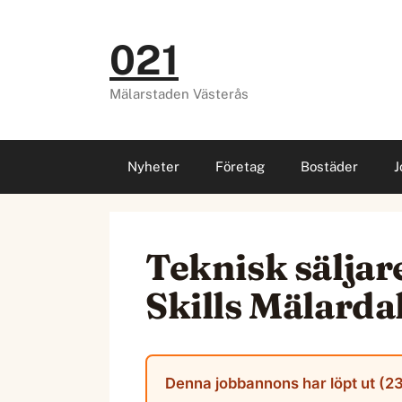
Hoppa
till
021
innehåll
Mälarstaden Västerås
Nyheter
Företag
Bostäder
J
Teknisk säljare
Skills Mälarda
Denna jobbannons har löpt ut (23