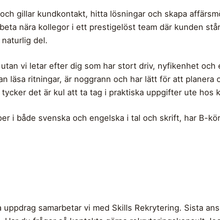
 och gillar kundkontakt, hitta lösningar och skapa affärsmö
eta nära kollegor i ett prestigelöst team där kunden står 
n naturlig del.
tan vi letar efter dig som har stort driv, nyfikenhet och 
 kan läsa ritningar, är noggrann och har lätt för att planer
cker det är kul att ta tag i praktiska uppgifter ute hos k
r i både svenska och engelska i tal och skrift, har B-körkor
uppdrag samarbetar vi med Skills Rekrytering. Sista an