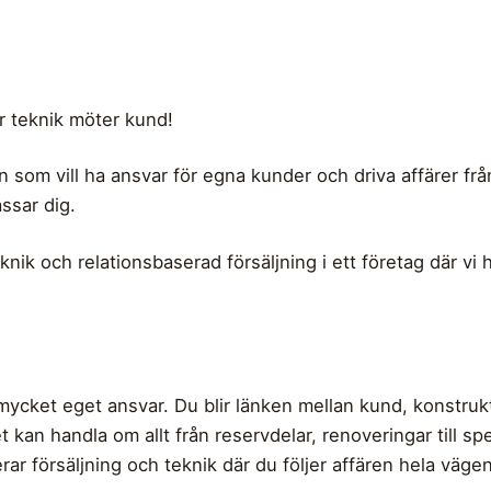
är teknik möter kund!
 som vill ha ansvar för egna kunder och driva affärer från
ssar dig.
nik och relationsbaserad försäljning i ett företag där vi 
mycket eget ansvar. Du blir länken mellan kund, konstrukt
Det kan handla om allt från reservdelar, renoveringar till s
r försäljning och teknik där du följer affären hela vägen