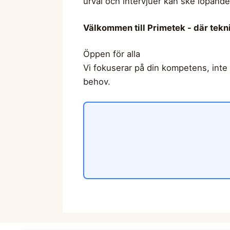
urval och intervjuer kan ske löpand
Välkommen till Primetek - där tekn
Öppen för alla
Vi fokuserar på din kompetens, inte d
behov.