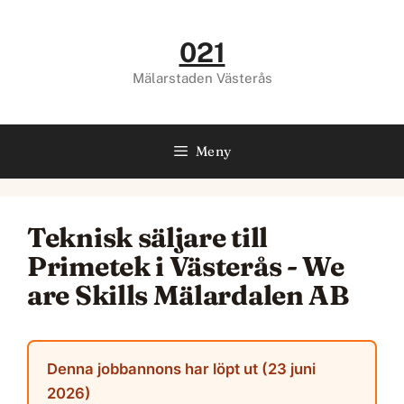
Hoppa
till
021
innehåll
Mälarstaden Västerås
Meny
Teknisk säljare till
Primetek i Västerås - We
are Skills Mälardalen AB
Denna jobbannons har löpt ut (23 juni
2026)