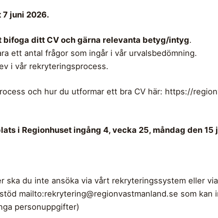
 7 juni 2026.
 bifoga ditt CV och gärna relevanta betyg/intyg
.
a ett antal frågor som ingår i vår urvalsbedömning.
ev i vår rekryteringsprocess.
rocess och hur du utformar ett bra CV här: https://regi
plats i Regionhuset ingång 4, vecka 25, måndag den 15 j
ka du inte ansöka via vårt rekryteringssystem eller via 
stöd mailto:
rekrytering@regionvastmanland.se
som kan i
inga personuppgifter)