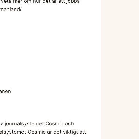
l veta mer om hur det är att jobba
tmanland/
aner/
 av journalsystemet Cosmic och
lsystemet Cosmic är det viktigt att