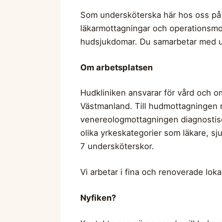
Som undersköterska här hos oss på 
läkarmottagningar och operationsmo
hudsjukdomar. Du samarbetar med unde
Om arbetsplatsen
Hudkliniken ansvarar för vård och 
Västmanland. Till hudmottagningen r
venereologmottagningen diagnostise
olika yrkeskategorier som läkare, sj
7 undersköterskor.
Vi arbetar i fina och renoverade lok
Nyfiken?