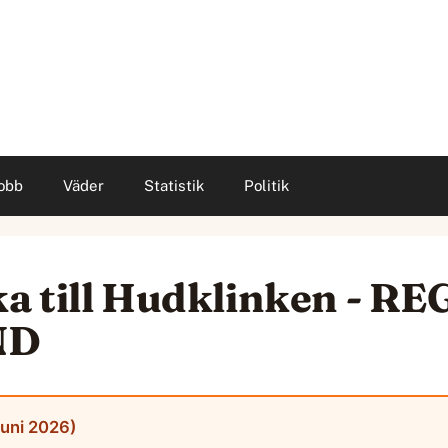
obb
Väder
Statistik
Politik
a till Hudklinken - R
ND
juni 2026)