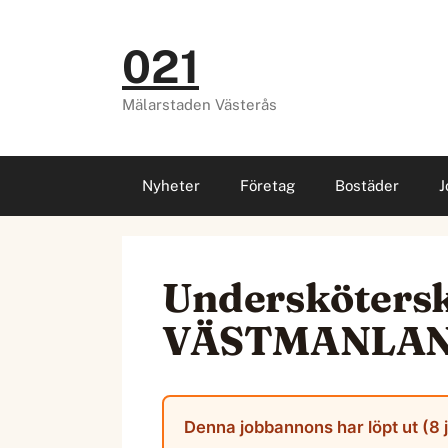
Hoppa
till
021
innehåll
Mälarstaden Västerås
Nyheter
Företag
Bostäder
J
Underskötersk
VÄSTMANLA
Denna jobbannons har löpt ut (8 