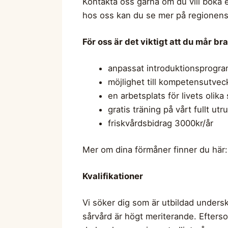
Kontakta oss gärna om du vill boka e
hos oss kan du se mer på regionen
För oss är det viktigt att du mår br
anpassat introduktionsprogram 
möjlighet till kompetensutvec
en arbetsplats för livets olika
gratis träning på vårt fullt ut
friskvårdsbidrag 3000kr/år
Mer om dina förmåner finner du här
Kvalifikationer
Vi söker dig som är utbildad unders
sårvård är högt meriterande. Efters