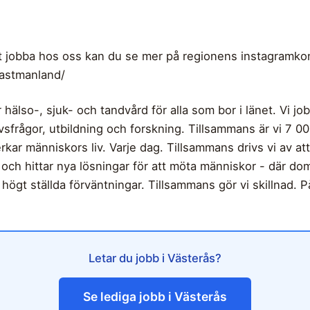
tt jobba hos oss kan du se mer på regionens instagramko
astmanland/
hälso-, sjuk- och tandvård för alla som bor i länet. Vi jo
gslivsfrågor, utbildning och forskning. Tillsammans är vi 7 
erkar människors liv. Varje dag. Tillsammans drivs vi av att
och hittar nya lösningar för att möta människor - där dom ä
gt ställda förväntningar. Tillsammans gör vi skillnad. På r
Letar du jobb i Västerås?
Se lediga jobb i Västerås