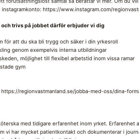
tt förutsättningslöst samtal så berättar vi mer. Om du vil
s instagramkonto: https://www.instagram.com/regionvas
a och trivs på jobbet därför erbjuder vi dig
för att du ska bli trygg och säker i din yrkesroll
kling genom exempelvis interna utbildningar
 skeden, möjlighet till flexibel arbetstid inom vissa ramar
rustade gym
: https://regionvastmanland.se/jobba-med-oss/dina-form
köterska med tidigare erfarenhet inom yrket. Erfarenhet
om vi har mycket patientkontakt och dokumenterar i journa