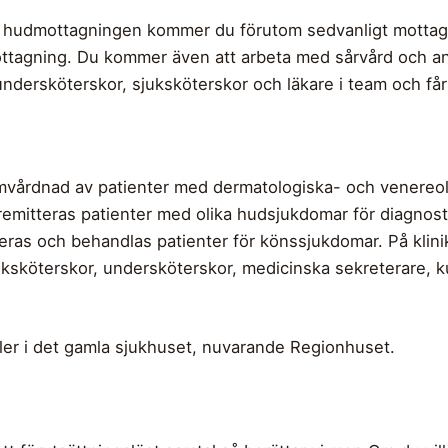
hudmottagningen kommer du förutom sedvanligt mottagnin
ttagning. Du kommer även att arbeta med sårvård och and
rsköterskor, sjuksköterskor och läkare i team och får trä
omvårdnad av patienter med dermatologiska- och venereo
emitteras patienter med olika hudsjukdomar för diagnost
ras och behandlas patienter för könssjukdomar. På klin
uksköterskor, undersköterskor, medicinska sekreterare, kur
aler i det gamla sjukhuset, nuvarande Regionhuset.