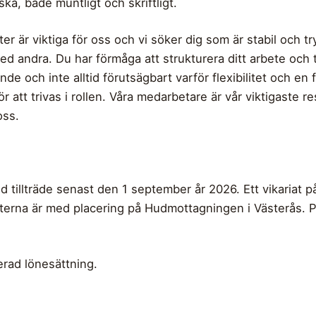
a, både muntligt och skriftligt.
 är viktiga för oss och vi söker dig som är stabil och tryg
med andra. Du har förmåga att strukturera ditt arbete och 
e och inte alltid förutsägbart varför flexibilitet och en 
att trivas i rollen. Våra medarbetare är vår viktigaste res
oss.
d tillträde senast den 1 september år 2026. Ett vikariat på
terna är med placering på Hudmottagningen i Västerås. 
ierad lönesättning.