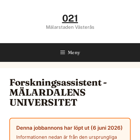
Hoppa
till
021
innehåll
Mälarstaden Västerås
Meny
Forskningsassistent -
MÄLARDALENS
UNIVERSITET
Denna jobbannons har löpt ut (6 juni 2026)
Informationen nedan är från den ursprungliga