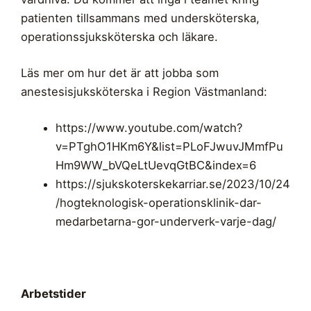
patienten tillsammans med undersköterska,
operationssjuksköterska och läkare.
Läs mer om hur det är att jobba som
anestesisjuksköterska i Region Västmanland:
https://www.youtube.com/watch?
v=PTghO1HKm6Y&list=PLoFJwuvJMmfPu
Hm9WW_bVQeLtUevqGtBC&index=6
https://sjukskoterskekarriar.se/2023/10/24
/hogteknologisk-operationsklinik-dar-
medarbetarna-gor-underverk-varje-dag/
Arbetstider