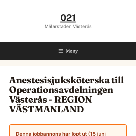
Hoppa
till
021
innehåll
Mälarstaden Västerås
Meny
Anestesisjuksköterska till
Operationsavdelningen
Västerås - REGION
VÄSTMANLAND
Denna jobbannons har löpt ut (15 juni